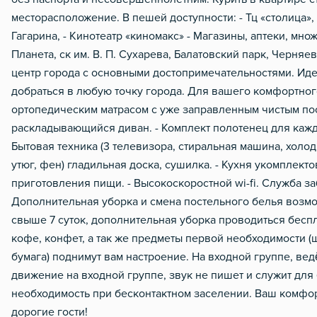
месторасположение. В пешей доступности: - Тц «столица»,
Гагарина, - Кинотеатр «киномакс» - Магазины, аптеки, множ
Планета, ск им. В. П. Сухарева, Балатовский парк, Черняе
центр города с основными достопримечательностями. Иде
добраться в любую точку города. Для вашего комфортног
ортопедическим матрасом с уже заправленным чистым пос
раскладывающийся диван. - Комплект полотенец для каждо
Бытовая техника (3 телевизора, стиральная машина, холод
утюг, фен) гладильная доска, сушилка. - Кухня укомплек
приготовления пищи. - Высокоскоростной wi-fi. Служба з
Дополнительная уборка и смена постельного белья возмо
свыше 7 суток, дополнительная уборка проводиться бесп
кофе, конфет, а так же предметы первой необходимости (ш
бумага) поднимут вам настроение. На входной группе, ве
движение на входной группе, звук не пишет и служит для 
необходимость при бесконтактном заселении. Ваш комфор
дорогие гости!