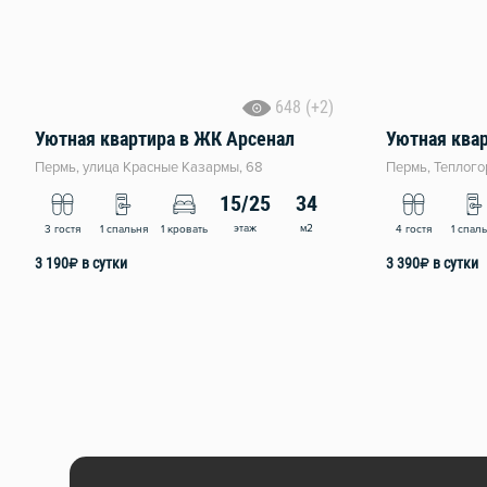
648 (+2)
Уютная квартира в ЖК Арсенал
Уютная ква
Пермь, улица Красные Казармы, 68
Пермь, Теплого
15/25
34
этаж
м2
3 гостя
1 спальня
1 кровать
4 гостя
1 спал
3 190
₽
в сутки
3 390
₽
в сутки