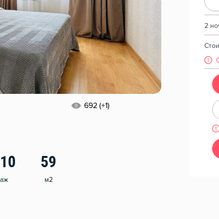
2 но
Сто
692 (+1)
/10
59
таж
м2