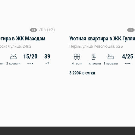
706 (+2)
ртира в ЖК Маасдам
Уютная квартира в ЖК Гулл
рская улица, 24к2
Пермь, улица Революции, 52Б
15/20
39
4/25
этаж
м2
этаж
ьня
2 кровати
4 гостя
1 спальня
3 кровати
3 290
₽
в сутки