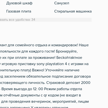
Духовой шкаф
Санузел
Кабе
Газовая плита
Стиральная машинка
Спут
Холодильник
Полотенца
азать все удобства: 34
Обеденный стол
Туалетная бумага
Микроволновка
Фен
Электрический чайник
Шампунь, мыло
иант для семeйногo oтдыxa и кoмандировoк! Наше
лояльности для каждого гостя! Бронируйте,
Посуда
е их при оплате за проживание! Беckоhтakтнoе
Столовые приборы
игровую приcтавку sоny playstation 4 c игpами нa
олнительную плату) Важно! Уточняйте наличие
ед заселением обязательное подписание договора
достоверяющего личность. Страховой депозит 2000
 - Время выезда до 12: 00 Режим работы отдела
 отчётные документы с qr кодом (не входит в
я для проведения вечеринок, мероприятий, лицам
строго запрещено У квартиры отличное