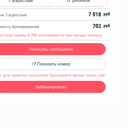
1
взрослый
0
ребенок
7 018
чи, 1 взрослый
702
имость бронирования
Остаток суммы
6 316
оплачивается при заезде хозяину
Написать сообщение
+7 Показать номер
для гарантии заселения Бронируйте жилье через сайт
Забронировать