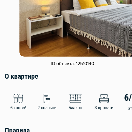
ID объекта: 12510140
О квартире
6
6 гостей
2 спальни
Балкон
3 кровати
э
Правила