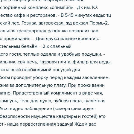
 спортивный комплекс «олимпия» - Дк им. Ю.
ество кафе и ресторанов. - В 5-15 минутах езды: тц
вский лес, Гознак, автовокзал, жд вокзал Пермь-2,
альная транспортная развязка позволит вам
о проживания: - Две двухспальные кровати с
тельным бельём. - 2-х спальный
го гостя, теплые одеяла и удобные подушки. -
ильник, свч печь, газовая плита, фильтр для воды,
тована всей необходимой посудой для
аботы проводит уборку перед каждым заселением.
жна за дополнительную плату. При проживании
латно. Приветственный комплимент в виде чая,
ампунь, гель для душа, зубная паста, туалетная
дётся видео наблюдение (камера фиксирует
безопасности имущества квартиры и гостей) это
т - наша первостепенная задача! Ждем вас