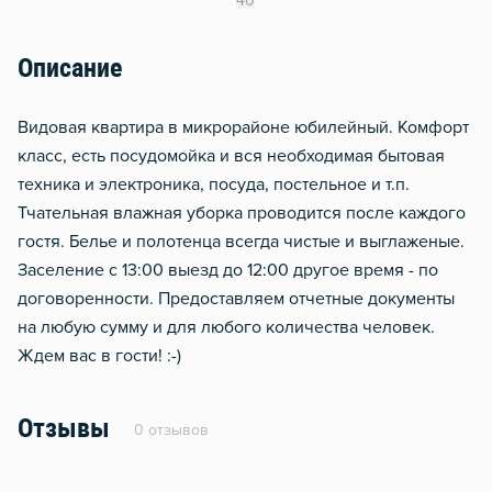
40
Гладильная доска
Описание
Сушилка для белья
Отопление
Видовая квартира в микрорайоне юбилейный. Комфорт
Балкон
класс, есть посудомойка и вся необходимая бытовая
техника и электроника, посуда, постельное и т.п.
Москитная сеть
Тчательная влажная уборка проводится после каждого
Стол, рабочее место
гостя. Белье и полотенца всегда чистые и выглаженые.
Домофон
Заселение с 13:00 выезд до 12:00 другое время - по
Тапочки
договоренности. Предоставляем отчетные документы
на любую сумму и для любого количества человек.
Чистящие средства
Ждем вас в гости! :-)
Металлическая дверь
Обогреватель
Отзывы
0 отзывов