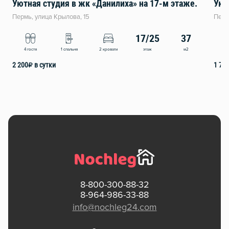
Уютная студия в жк «Данилиха» на 17-м этаже.
Уют
Пермь, улица Крылова, 15
Перм
17/25
37
этаж
м2
4 гостя
1 спальня
2 кровати
4
2 200
₽
в сутки
1 70
8-800-300-88-32
8-964-986-33-88
info@nochleg24.com